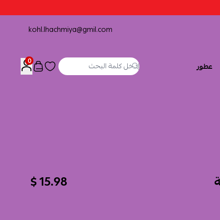
kohl.lhachmiya@gmil.com
0
عطور
ة
15.98 $