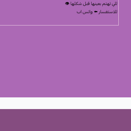
للي تهتم بعينها قبل شكلها 👁️
للاستفسار ⬅️ واتس اب