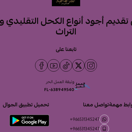
قديم أجود أنواع الكحل التقليدي 
التراث
تابعنا على
وثيقة العمل الحر
FL-638949540
ابط مهمة
تواصل معنا
تحميل تطبيق الجوال
+966531345247
+966531345247