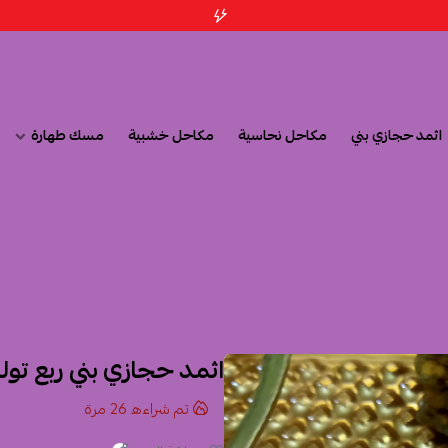
اثمد حجازي بني
مكاحل نحاسية
مكاحل خشبية
مسك طهارة
اثمد حجازي بني ربع تول
تم شراءه
26
مرة