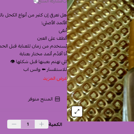
مشاركة المنتج
هل تعرفي إن كثير من أنواع الكحل ب
الأثمد الأصلي:
أنقى
ألطف على العين
يُستخدم من زمان للعناية قبل الجم
أنا أقدّم أثمد مختار بعناية
للي تهتم بعينها قبل شكلها 👁️
للاستفسار ⬅️ واتس اب
عرض المزيد
المنتج متوفر
الكمية