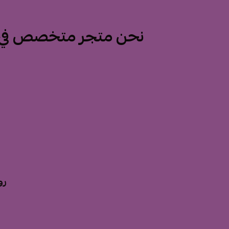
نحن متجر متخصص في ت
رو