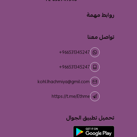
روابط مهمة
تواصل معنا
+966531345247
+966531345247
kohl.lhachmiya@gmil.com
https://t.me/Ethme
تحميل تطبيق الجوال