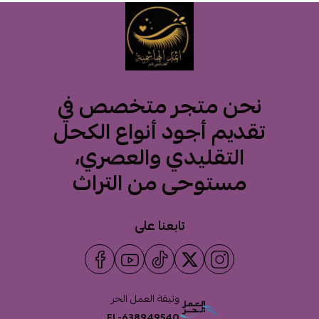
نحن متجر متخصص في
تقديم أجود أنواع الكحل
التقليدي والعصري،
مستوحى من التراث
تابعنا على
وثيقة العمل الحر
FL-638949540