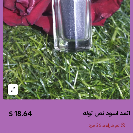
18.64 $
اثمد اسود نص تولة
تم شراءه
26
مرة