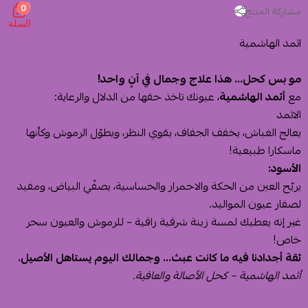
0
مشاركة المنتج
السلة
اثمد الهاشمية
مو بس كحل... هذا علاج وجمال في آنٍ واحد!
مع
أثمد الهاشمية
، عيونك تاخذ حقها من الدلال والرعاية:
الاثمد
يعالج الغباش، يخفف الجفاف، يقوي النظر، ويطوّل الرموش وكأنها
ماسكارا طبيعية!
الأسود:
يريّح العين من الحكة والاحمرار والحساسية، يصفّي البياض، ومفيد
لصفار عيون المواليد.
غير إنه يعطيك لمسة زينة شرقية راقية – للرموش والعيون سحر
خاص!
ثقة أجدادنا فيه ما كانت عبث... وجمالك اليوم يستاهل الأصيل.
أثمد الهاشمية – كحل الأصالة والعافية.