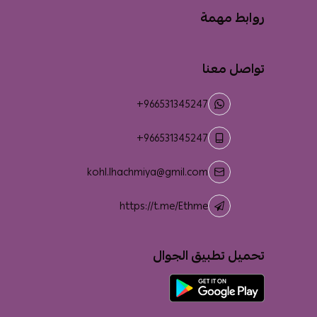
روابط مهمة
تواصل معنا
+966531345247
+966531345247
kohl.lhachmiya@gmil.com
https://t.me/Ethme
تحميل تطبيق الجوال