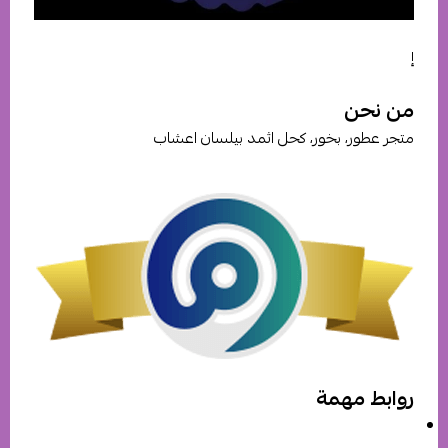
إ
من نحن
متجر عطور، بخور، كحل اثمد بيلسان اعشاب
واتساب
جوال
هاتف
تليجرام
ايميل
روابط مهمة
ماذا يقدم لك المتجر