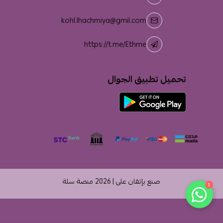
kohl.lhachmiya@gmil.com
https://t.me/Ethme
تحميل تطبيق الجوال
صنع بإتقان على | 2026
منصة سلة
1