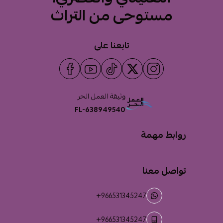
مستوحى من التراث
تابعنا على
وثيقة العمل الحر
FL-638949540
روابط مهمة
تواصل معنا
+966531345247
+966531345247