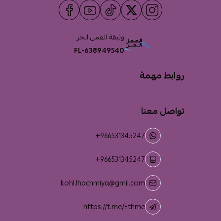
وثيقة العمل الحر
FL-638949540
روابط مهمة
تواصل معنا
+966531345247
+966531345247
kohl.lhachmiya@gmil.com
https://t.me/Ethme