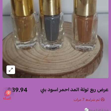
39.94 $
عرض ربع تولة اثمد احمر اسود بني
0
السلة
تم شراءه
7
مرات
مشاركة المنتج