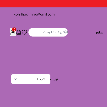
kohl.lhachmiya@gmil.com
0
عطور
ترتيب