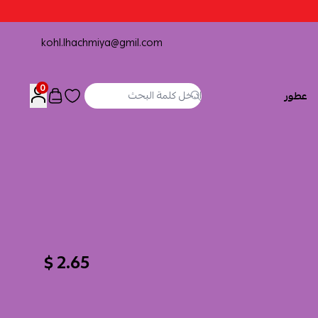
kohl.lhachmiya@gmil.com
0
عطور
2.65 $