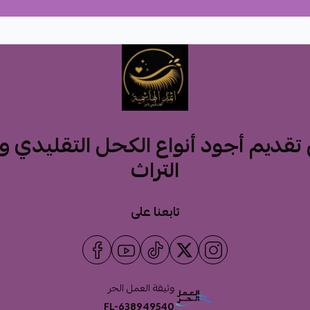
قديم أجود أنواع الكحل التقليدي 
التراث
تابعنا على
وثيقة العمل الحر
FL-638949540