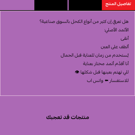
تفاصيل المنتج
مميزات المنتج
تقييم المنتج
هل تعرفي إن كثير من أنواع الكحل بالسوق صناعية؟
الأثمد الأصلي:
أنقى
ألطف على العين
يُستخدم من زمان للعناية قبل الجمال
أنا أقدّم أثمد مختار بعناية
للي تهتم بعينها قبل شكلها 👁️
للاستفسار ⬅️ واتس اب
منتجات قد تعجبك