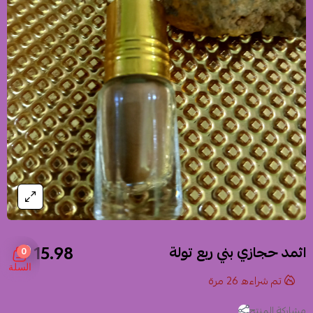
15.98 $
اثمد حجازي بني ربع تولة
0
السلة
تم شراءه
26
مرة
مشاركة المنتج