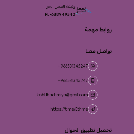
وثيقة العمل الحر
FL-638949540
روابط مهمة
تواصل معنا
+966531345247
+966531345247
kohl.lhachmiya@gmil.com
https://t.me/Ethme
تحميل تطبيق الجوال