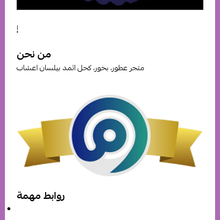
إ
من نحن
متجر عطور، بخور، كحل اثمد بيلسان اعشاب
واتساب
جوال
هاتف
تليجرام
ايميل
روابط مهمة
ماذا يقدم لك المتجر