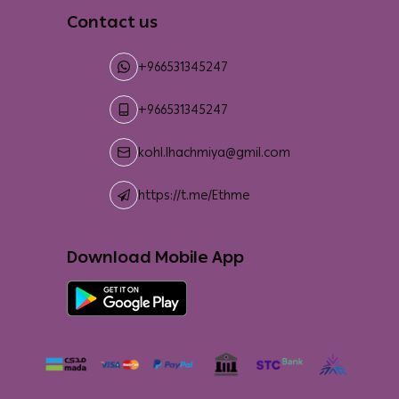
Contact us
+966531345247
+966531345247
kohl.lhachmiya@gmil.com
https://t.me/Ethme
Download Mobile App