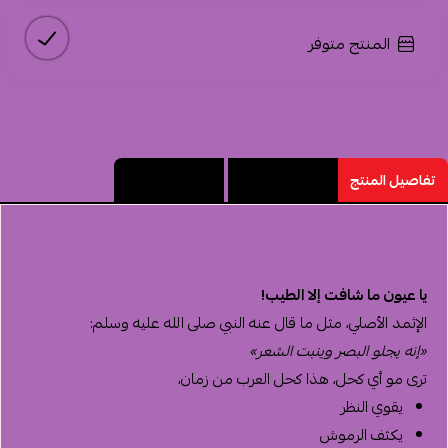
المرفقات
المنتج متوفر
إضافة ملاحظة
إرفاق ملف
تفاصيل المنتج
مميزات المنتج
تقييم المنتج
اسحب و افلت الملف هنا
استعراض
يا عيون ما شافت إلا الطيب!
الإثمد الأصلي، مثل ما قال عنه النبي صلى الله عليه وسلم:
«إنه يجلو البصر وينبت الشعر»
ترى مو أي كحل، هذا كحل العرب من زمان،
يقوي النظر
يكثف الرموش