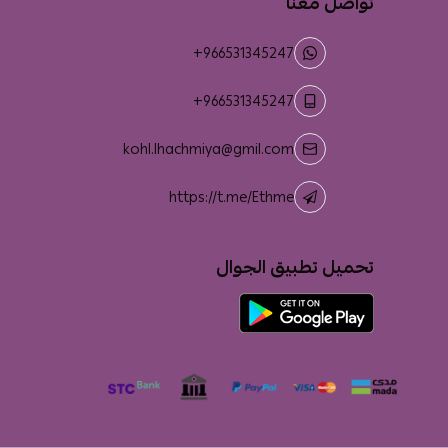
تواصل معنا
+966531345247
+966531345247
kohl.lhachmiya@gmil.com
https://t.me/Ethme
تحميل تطبيق الجوال